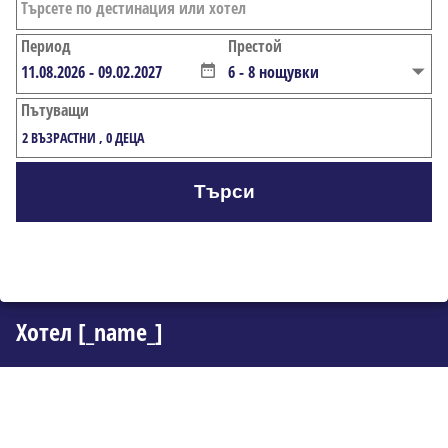
Период
Престой
Пътуващи
2
ВЪЗРАСТНИ
,
0
ДЕЦА
Търси
Хотел [_name_]