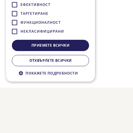
ЕФЕКТИВНОСТ
ТАРГЕТИРАНЕ
ФУНКЦИОНАЛНОСТ
НЕКЛАСИФИЦИРАНИ
ПРИЕМЕТЕ ВСИЧКИ
ОТХВЪРЛЕТЕ ВСИЧКИ
ПОКАЖЕТЕ ПОДРОБНОСТИ
Строго необходимо
Ефективност
Таргетиране
Функционалност
Некласифицирани
Строго необходимите бисквитки
позволяват основната функционалност на
уебсайта, като потребителско влизане и