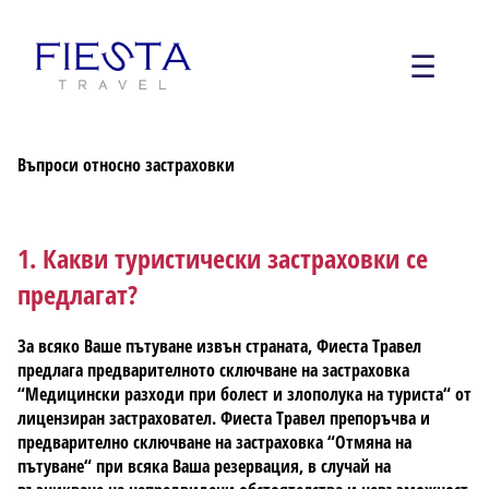
☰
Въпроси относно застраховки
1. Какви туристически застраховки се
предлагат?
За всяко Ваше пътуване извън страната, Фиеста Травел
предлага предварителното сключване на застраховка
“Медицински разходи при болест и злополука на туриста“ от
лицензиран застраховател. Фиеста Травел препоръчва и
предварително сключване на застраховка “Отмяна на
пътуване“ при всяка Ваша резервация, в случай на