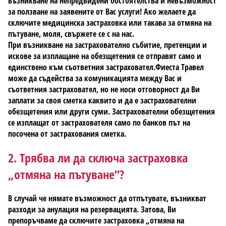
възникване на непредвидени обстоятелства и невъзможност
за ползване на заявените от Вас услуги! Ако желаете да
сключите медицинска застраховка или такава за отмяна на
пътуване, моля, свържете се с на нас.
При възникване на застрахователно събитие, претенции и
искове за изплащане на обезщетения се отправят само и
единствено към съответния застраховател.Фиеста Травел
може да съдейства за комуникацията между Вас и
съответния застраховател, но не носи отговорност да Ви
заплати за своя сметка каквито и да е застрахователни
обезщетения или други суми. Застрахователни обезщетения
се изплащат от застрахователя само по банков път на
посочена от застрахования сметка.
2. Трябва ли да сключа застраховка
„отмяна на пътуване”?
В случай че нямате възможност да отпътувате, възникват
разходи за анулация на резервацията. Затова, Ви
препоръчваме да сключите застраховка „отмяна на