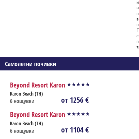
и
н
п
в
п
П
с
п
т
Самолетни почивки
Beyond Resort Karon
Karon Beach (TH)
от 1256 €
6
нощувки
Beyond Resort Karon
Karon Beach (TH)
от 1104 €
6
нощувки