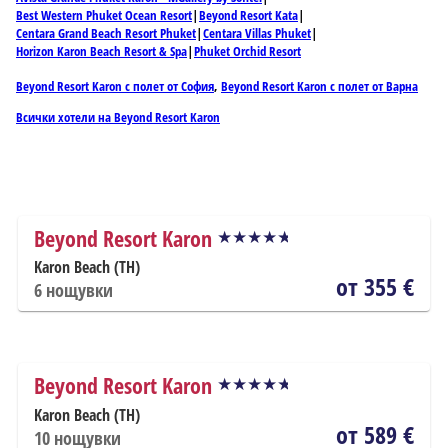
Best Western Phuket Ocean Resort
Beyond Resort Kata
Centara Grand Beach Resort Phuket
Centara Villas Phuket
Horizon Karon Beach Resort & Spa
Phuket Orchid Resort
Beyond Resort Karon с полет от София
,
Beyond Resort Karon с полет от Варна
Всички хотели на Beyond Resort Karon
Beyond Resort Karon
Karon Beach (TH)
от 355 €
6
нощувки
Beyond Resort Karon
Karon Beach (TH)
от 589 €
10
нощувки