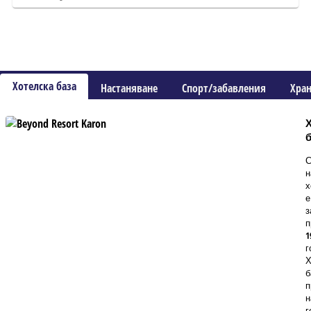
Хотелска база
Настаняване
Спорт/забавления
Хра
б
С
н
х
е
з
п
1
г
Х
б
п
н
г