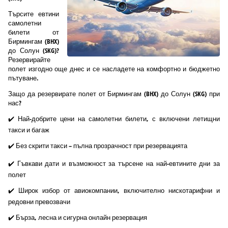
Търсите евтини
самолетни
билети от
Бирмингам (BHX)
до Солун (SKG)?
Резервирайте
полет изгодно още днес и се насладете на комфортно и бюджетно
пътуване.
Защо да резервирате полет от Бирмингам (BHX) до Солун (SKG) при
нас?
✔️ Най-добрите цени на самолетни билети, с включени летищни
такси и багаж
✔️ Без скрити такси – пълна прозрачност при резервацията
✔️ Гъвкави дати и възможност за търсене на най-евтините дни за
полет
✔️ Широк избор от авиокомпании, включително нискотарифни и
редовни превозвачи
✔️ Бърза, лесна и сигурна онлайн резервация