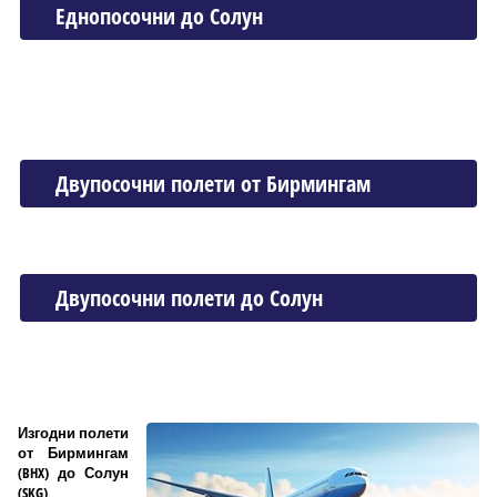
Еднопосочни до Солун
Двупосочни полети от Бирмингам
Двупосочни полети до Солун
Изгодни полети
от Бирмингам
(BHX) до Солун
(SKG)