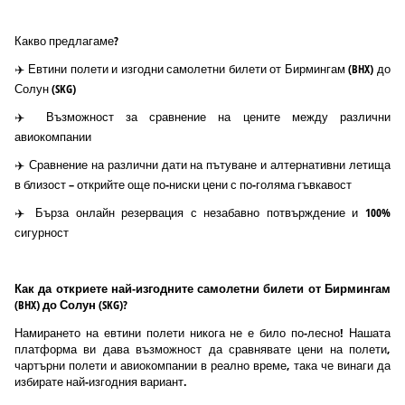
Какво предлагаме?
✈️ Евтини полети и изгодни самолетни билети от Бирмингам (BHX) до
Солун (SKG)
✈️ Възможност за сравнение на цените между различни
авиокомпании
✈️ Сравнение на различни дати на пътуване и алтернативни летища
в близост – открийте още по-ниски цени с по-голяма гъвкавост
✈️ Бърза онлайн резервация с незабавно потвърждение и 100%
сигурност
Как да откриете най-изгодните самолетни билети от Бирмингам
(BHX) до Солун (SKG)?
Намирането на евтини полети никога не е било по-лесно! Нашата
платформа ви дава възможност да сравнявате цени на полети,
чартърни полети и авиокомпании в реално време, така че винаги да
избирате най-изгодния вариант.