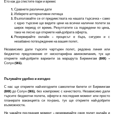
Ето как да спестите пари и време:
Сравнете различни дати
Изберете алтернативни летища
Възползвайте се от предимствата на нашата търсачка – само
с едно търсене ще видите цени на всички налични полети за
широк период от време. Резултатите са подредени по цена,
така че лесно ще откриете най-добрата оферта.
Резервирайте онлайн – процесът е бърз, сигурен и с
незабавно потвърждение на вашия полет.
Независимо дали търсите чартърен полет, редовна линия или
бюджетно предложение от нискотарифна авиокомпания, тук ще
откриете най-добрите варианти за маршрута Бирмингам (BHX) –
Солун (SKG).
Пътувайте удобно и изгодно
С нас ще откриете най-изгодните самолетни билети от Бирмингам
(BHX) до Солун (SKG), без компромис с качеството. Независимо дали
търсите бюджетни полети, оферти в последния момент или просто
планирате ваканцията си по-рано, тук ще откриете най-добрите
възможности.
Не чакайте последния момент – резервирайте своя полет онлайн и