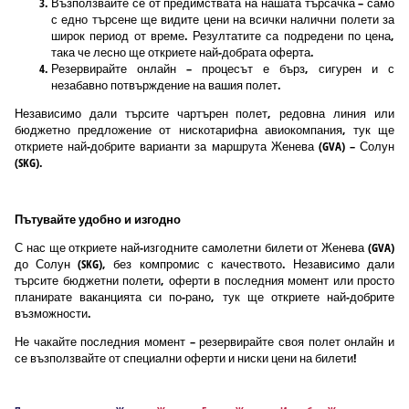
Възползвайте се от предимствата на нашата търсачка – само
с едно търсене ще видите цени на всички налични полети за
широк период от време. Резултатите са подредени по цена,
така че лесно ще откриете най-добрата оферта.
Резервирайте онлайн – процесът е бърз, сигурен и с
незабавно потвърждение на вашия полет.
Независимо дали търсите чартърен полет, редовна линия или
бюджетно предложение от нискотарифна авиокомпания, тук ще
откриете най-добрите варианти за маршрута Женева (GVA) – Солун
(SKG).
Пътувайте удобно и изгодно
С нас ще откриете най-изгодните самолетни билети от Женева (GVA)
до Солун (SKG), без компромис с качеството. Независимо дали
търсите бюджетни полети, оферти в последния момент или просто
планирате ваканцията си по-рано, тук ще откриете най-добрите
възможности.
Не чакайте последния момент – резервирайте своя полет онлайн и
се възползвайте от специални оферти и ниски цени на билети!