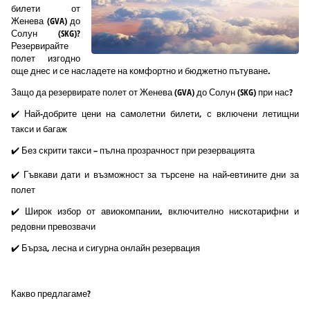
билети от
Женева (GVA) до
Солун (SKG)?
Резервирайте
полет изгодно
още днес и се насладете на комфортно и бюджетно пътуване.
Защо да резервирате полет от Женева (GVA) до Солун (SKG) при нас?
✔️ Най-добрите цени на самолетни билети, с включени летищни
такси и багаж
✔️ Без скрити такси – пълна прозрачност при резервацията
✔️ Гъвкави дати и възможност за търсене на най-евтините дни за
полет
✔️ Широк избор от авиокомпании, включително нискотарифни и
редовни превозвачи
✔️ Бърза, лесна и сигурна онлайн резервация
Какво предлагаме?