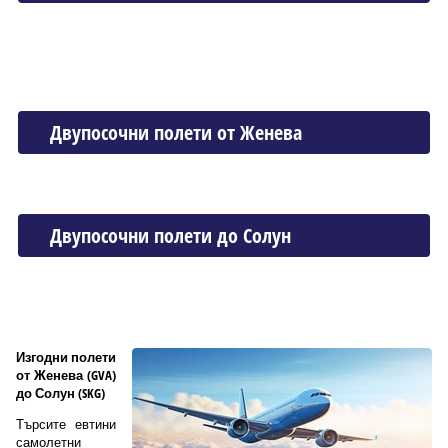
Двупосочни полети от Женева
Двупосочни полети до Солун
Изгодни полети
от Женева (GVA)
до Солун (SKG)
Търсите евтини
самолетни