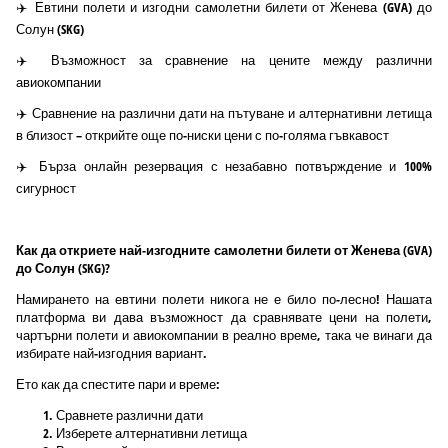
✈️ Евтини полети и изгодни самолетни билети от Женева (GVA) до
Солун (SKG)
✈️ Възможност за сравнение на цените между различни
авиокомпании
✈️ Сравнение на различни дати на пътуване и алтернативни летища
в близост – открийте още по-ниски цени с по-голяма гъвкавост
✈️ Бърза онлайн резервация с незабавно потвърждение и 100%
сигурност
Как да откриете най-изгодните самолетни билети от Женева (GVA)
до Солун (SKG)?
Намирането на евтини полети никога не е било по-лесно! Нашата
платформа ви дава възможност да сравнявате цени на полети,
чартърни полети и авиокомпании в реално време, така че винаги да
избирате най-изгодния вариант.
Ето как да спестите пари и време:
Сравнете различни дати
Изберете алтернативни летища