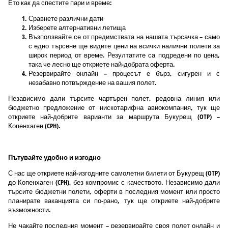
Ето как да спестите пари и време:
Сравнете различни дати
Изберете алтернативни летища
Възползвайте се от предимствата на нашата търсачка – само
с едно търсене ще видите цени на всички налични полети за
широк период от време. Резултатите са подредени по цена,
така че лесно ще откриете най-добрата оферта.
Резервирайте онлайн – процесът е бърз, сигурен и с
незабавно потвърждение на вашия полет.
Независимо дали търсите чартърен полет, редовна линия или
бюджетно предложение от нискотарифна авиокомпания, тук ще
откриете най-добрите варианти за маршрута Букурещ (OTP) –
Копенхаген (CPH).
Пътувайте удобно и изгодно
С нас ще откриете най-изгодните самолетни билети от Букурещ (OTP)
до Копенхаген (CPH), без компромис с качеството. Независимо дали
търсите бюджетни полети, оферти в последния момент или просто
планирате ваканцията си по-рано, тук ще откриете най-добрите
възможности.
Не чакайте последния момент – резервирайте своя полет онлайн и