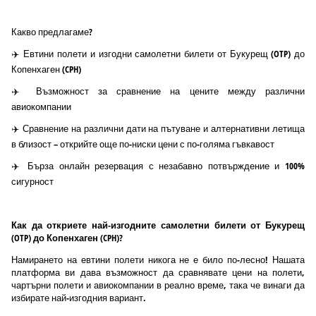
Какво предлагаме?
✈️ Евтини полети и изгодни самолетни билети от Букурещ (OTP) до
Копенхаген (CPH)
✈️ Възможност за сравнение на цените между различни
авиокомпании
✈️ Сравнение на различни дати на пътуване и алтернативни летища
в близост – открийте още по-ниски цени с по-голяма гъвкавост
✈️ Бърза онлайн резервация с незабавно потвърждение и 100%
сигурност
Как да откриете най-изгодните самолетни билети от Букурещ
(OTP) до Копенхаген (CPH)?
Намирането на евтини полети никога не е било по-лесно! Нашата
платформа ви дава възможност да сравнявате цени на полети,
чартърни полети и авиокомпании в реално време, така че винаги да
избирате най-изгодния вариант.