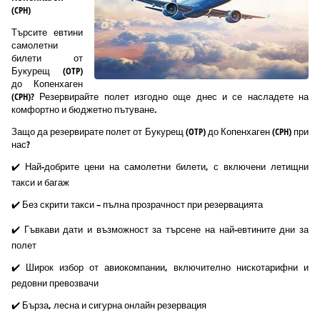
(CPH)
Търсите евтини
самолетни
билети от
Букурещ (OTP)
до Копенхаген
(CPH)? Резервирайте полет изгодно още днес и се насладете на
комфортно и бюджетно пътуване.
Защо да резервирате полет от Букурещ (OTP) до Копенхаген (CPH) при
нас?
✔️ Най-добрите цени на самолетни билети, с включени летищни
такси и багаж
✔️ Без скрити такси – пълна прозрачност при резервацията
✔️ Гъвкави дати и възможност за търсене на най-евтините дни за
полет
✔️ Широк избор от авиокомпании, включително нискотарифни и
редовни превозвачи
✔️ Бърза, лесна и сигурна онлайн резервация