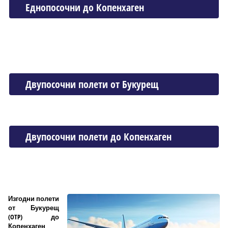
Еднопосочни до Копенхаген
Двупосочни полети от Букурещ
Двупосочни полети до Копенхаген
Изгодни полети
от Букурещ
(OTP) до
Копенхаген