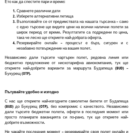
Ето как да спестите пари и време:
Сравнете различни дати
Изберете алтернативни летища
Възползвайте се от предимствата на нашата търсачка – само
с едно търсене ще видите цени на всички налични полети за
широк период от време. Резултатите са подредени по цена,
така че лесно ще откриете най-добрата оферта.
Резервирайте онлайн – процесът е бърз, сигурен и с
незабавно потвърждение на вашия полет.
Независимо дали търсите чартърен полет, редовна линия или
бюджетно предложение от нискотарифна авиокомпания, тук ще
откриете най-добрите варианти за маршрута Будапеща (BUD) –
Букурещ (OTP).
Пътувайте удобно и изгодно
С нас ще откриете най-изгодните самолетни билети от Будапеща
(BUD) до Букурещ (OTP), без компромис с качеството. Независимо
дали търсите бюджетни полети, оферти в последния момент или
просто планирате ваканцията си по-рано, тук ще откриете най-
добрите възможности.
Не чакайте последния момент – резервирайте своя полет онлайн и