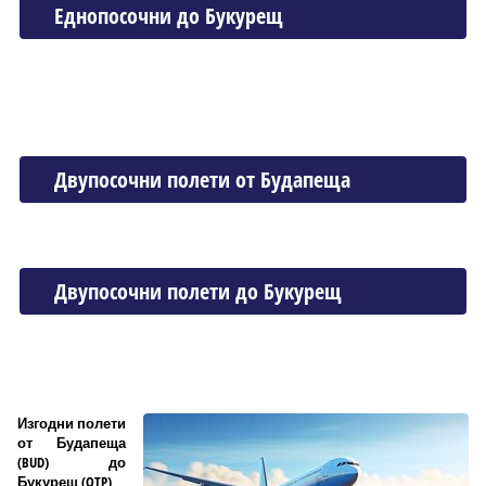
Еднопосочни до Букурещ
Двупосочни полети от Будапеща
Двупосочни полети до Букурещ
Изгодни полети
от Будапеща
(BUD) до
Букурещ (OTP)