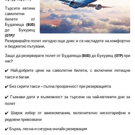
Търсите евтини
самолетни
билети от
Будапеща (BUD)
до Букурещ
(OTP)?
Резервирайте полет изгодно още днес и се насладете на комфортно
и бюджетно пътуване.
Защо да резервирате полет от Будапеща (BUD) до Букурещ (OTP) при
нас?
✔️ Най-добрите цени на самолетни билети, с включени летищни
такси и багаж
✔️ Без скрити такси – пълна прозрачност при резервацията
✔️ Гъвкави дати и възможност за търсене на най-евтините дни за
полет
✔️ Широк избор от авиокомпании, включително нискотарифни и
редовни превозвачи
✔️ Бърза, лесна и сигурна онлайн резервация