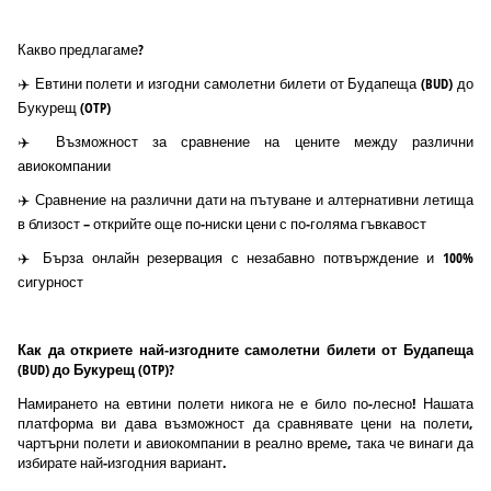
Какво предлагаме?
✈️ Евтини полети и изгодни самолетни билети от Будапеща (BUD) до
Букурещ (OTP)
✈️ Възможност за сравнение на цените между различни
авиокомпании
✈️ Сравнение на различни дати на пътуване и алтернативни летища
в близост – открийте още по-ниски цени с по-голяма гъвкавост
✈️ Бърза онлайн резервация с незабавно потвърждение и 100%
сигурност
Как да откриете най-изгодните самолетни билети от Будапеща
(BUD) до Букурещ (OTP)?
Намирането на евтини полети никога не е било по-лесно! Нашата
платформа ви дава възможност да сравнявате цени на полети,
чартърни полети и авиокомпании в реално време, така че винаги да
избирате най-изгодния вариант.