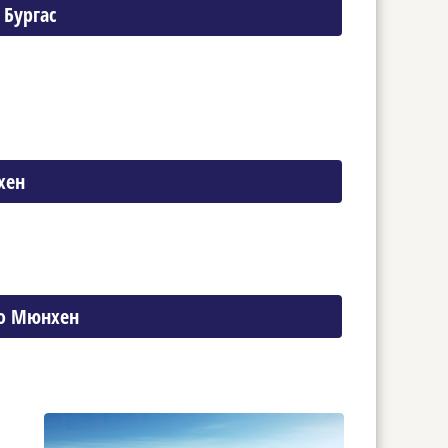
 Бургас
хен
до Мюнхен