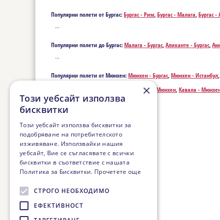
Популярни полети от Бургас:
Бургас - Рим
,
Бургас - Малага
,
Бургас -
Болоня
,
Бургас - Бари
,
Бургас - Брюксел
,
Бургас - Каляри
,
Бургас - Ко
...
Фаро
,
Бургас - Франкфурт
,
Бургас - Гданск
,
Бургас - Готенбург
,
Бургас
Лайпциг
,
Бургас - Лисабон
,
Бургас - Лион
,
Бургас - Menorca Island
,
Бу
Популярни полети до Бургас:
Малага - Бургас
,
Аликанте - Бургас
,
Амс
Майорка
,
Бургас - Палермо
,
Бургас - Прага
,
Бургас - Прищина
,
Бурга
Бургас
,
Брюксел - Бургас
,
Каляри - Бургас
,
Корфу - Бургас
,
Кьолн - Бур
Бургас - Цюрих
...
- Бургас
,
Гданск - Бургас
,
Готенбург - Бургас
,
Женева - Бургас
,
Вестерл
Бургас
,
Лисабон - Бургас
,
Лион - Бургас
,
Menorca Island - Бургас
,
Манч
Популярни полети от Мюнхен:
Мюнхен - Бургас
,
Мюнхен - Истанбул
Майорка - Бургас
,
Палермо - Бургас
,
Прага - Бургас
,
Прищина - Бург
Бургас
,
Цюрих - Бургас
×
Популярни полети до Мюнхен:
Истанбул - Мюнхен
,
Кавала - Мюнхе
Този уебсайт използва
бисквитки
Този уебсайт използва бисквитки за
подобряване на потребителското
изживяване. Използвайки нашия
уебсайт, Вие се съгласявате с всички
бисквитки в съответствие с нашата
Политика за Бисквитки.
Прочетете още
СТРОГО НЕОБХОДИМО
ЕФЕКТИВНОСТ