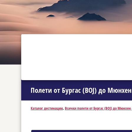
Полети от Бургас (BOJ) до Мюнхен
Каталог дестинации
,
Всички полети от Бургас (BOJ) до Мюнхен