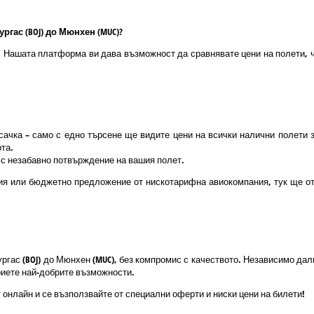
ргас (BOJ) до Мюнхен (MUC)?
о! Нашата платформа ви дава възможност да сравнявате цени на полети, ч
ачка – само с едно търсене ще видите цени на всички налични полети 
та.
и с незабавно потвърждение на вашия полет.
я или бюджетно предложение от нискотарифна авиокомпания, тук ще отк
ургас (BOJ) до Мюнхен (MUC), без компромис с качеството. Независимо д
криете най-добрите възможности.
 онлайн и се възползвайте от специални оферти и ниски цени на билети!