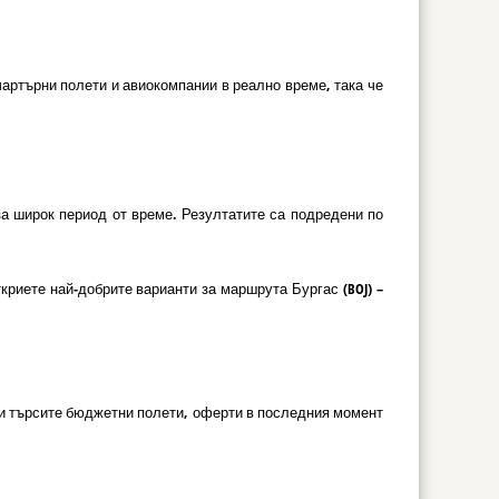
артърни полети и авиокомпании в реално време, така че
за широк период от време. Резултатите са подредени по
риете най-добрите варианти за маршрута Бургас (BOJ) –
али търсите бюджетни полети, оферти в последния момент