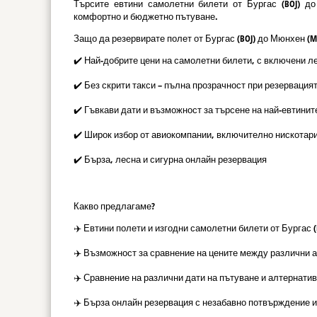
Търсите евтини самолетни билети от Бургас (BOJ) д
комфортно и бюджетно пътуване.
Защо да резервирате полет от Бургас (BOJ) до Мюнхен (M
✔️ Най-добрите цени на самолетни билети, с включени л
✔️ Без скрити такси – пълна прозрачност при резервация
✔️ Гъвкави дати и възможност за търсене на най-евтинит
✔️ Широк избор от авиокомпании, включително нискотар
✔️ Бърза, лесна и сигурна онлайн резервация
Какво предлагаме?
✈️ Евтини полети и изгодни самолетни билети от Бургас (
✈️ Възможност за сравнение на цените между различни 
✈️ Сравнение на различни дати на пътуване и алтернатив
✈️ Бърза онлайн резервация с незабавно потвърждение и