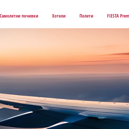
Самолетни почивки
Хотели
Полети
FIESTA Pre