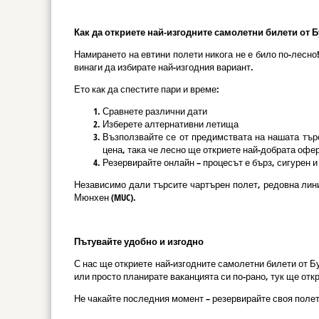
Как да откриете най-изгодните самолетни билети от Бу
Намирането на евтини полети никога не е било по-лесн
винаги да избирате най-изгодния вариант.
Ето как да спестите пари и време:
Сравнете различни дати
Изберете алтернативни летища
Възползвайте се от предимствата на нашата търс
цена, така че лесно ще откриете най-добрата офер
Резервирайте онлайн – процесът е бърз, сигурен 
Независимо дали търсите чартърен полет, редовна лини
Мюнхен (MUC).
Пътувайте удобно и изгодно
С нас ще откриете най-изгодните самолетни билети от Б
или просто планирате ваканцията си по-рано, тук ще от
Не чакайте последния момент – резервирайте своя полет