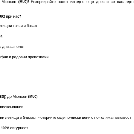
о Мюнхен (MUC)? Резервирайте полет изгодно още днес и се насладе
UC) при нас?
етищни такси и багаж
та
е дни за полет
ифни и редовни превозвачи
BOJ) до Мюнхен (MUC)
авиокомпании
ни летища в близост – открийте още по-ниски цени с по-голяма гъвкавост
 100% сигурност