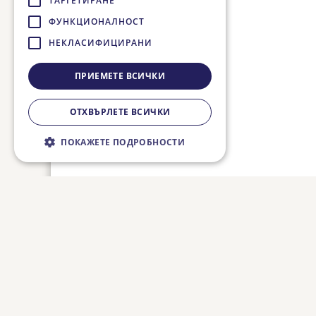
ТАРГЕТИРАНЕ
ФУНКЦИОНАЛНОСТ
НЕКЛАСИФИЦИРАНИ
ПРИЕМЕТЕ ВСИЧКИ
ОТХВЪРЛЕТЕ ВСИЧКИ
ПОКАЖЕТЕ ПОДРОБНОСТИ
Строго необходимо
Ефективност
Таргетиране
Функционалност
Некласифицирани
Строго необходимите бисквитки
позволяват основната функционалност на
уебсайта, като потребителско влизане и
управление на акаунта. Уебсайтът не може
да се използва правилно без строго
необходими бисквитки.