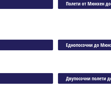
Полети от Мюнхен до
Еднопосочни до Мюн
Двупосочни полети 