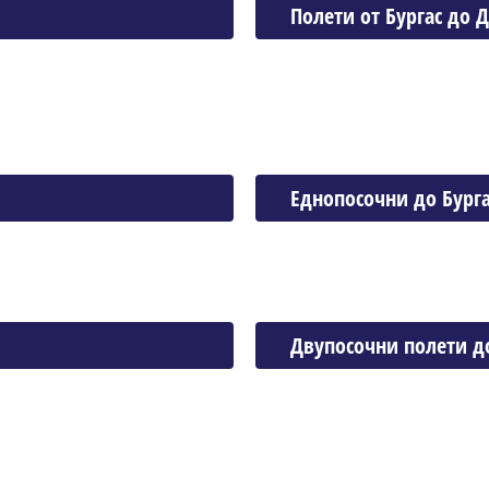
Полети от Бургас до
Еднопосочни до Бурга
Двупосочни полети до