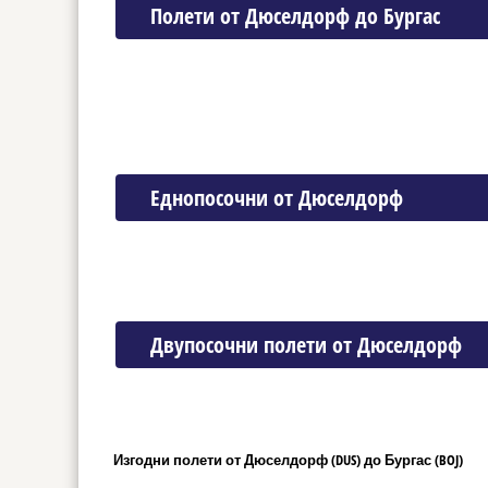
Полети от Дюселдорф до Бургас
Еднопосочни от Дюселдорф
Двупосочни полети от Дюселдорф
Изгодни полети от Дюселдорф (DUS) до Бургас (BOJ)