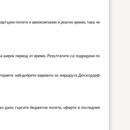
артърни полети и авиокомпании в реално време, така че
за широк период от време. Резултатите са подредени по
откриете най-добрите варианти за маршрута Дюселдорф
симо дали търсите бюджетни полети, оферти в последния