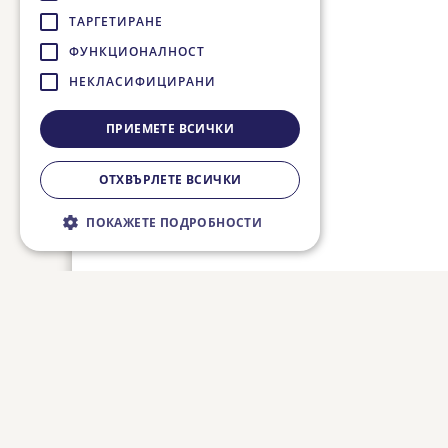
ТАРГЕТИРАНЕ
ФУНКЦИОНАЛНОСТ
НЕКЛАСИФИЦИРАНИ
ПРИЕМЕТЕ ВСИЧКИ
ОТХВЪРЛЕТЕ ВСИЧКИ
ПОКАЖЕТЕ ПОДРОБНОСТИ
Строго необходимо
Ефективност
Таргетиране
Функционалност
Некласифицирани
Строго необходимите бисквитки
позволяват основната функционалност на
уебсайта, като потребителско влизане и
управление на акаунта. Уебсайтът не може