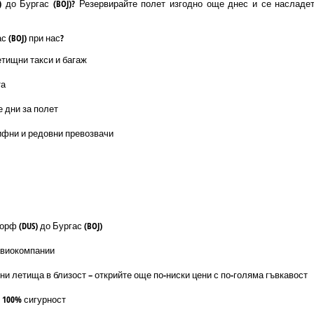
 до Бургас (BOJ)? Резервирайте полет изгодно още днес и се насладе
 (BOJ) при нас?
етищни такси и багаж
та
е дни за полет
ифни и редовни превозвачи
рф (DUS) до Бургас (BOJ)
авиокомпании
ни летища в близост – открийте още по-ниски цени с по-голяма гъвкавост
 100% сигурност