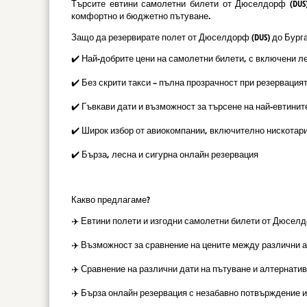
Търсите евтини самолетни билети от Дюселдорф (DUS)
комфортно и бюджетно пътуване.
Защо да резервирате полет от Дюселдорф (DUS) до Бургас
✔️ Най-добрите цени на самолетни билети, с включени л
✔️ Без скрити такси – пълна прозрачност при резервация
✔️ Гъвкави дати и възможност за търсене на най-евтинит
✔️ Широк избор от авиокомпании, включително нискотар
✔️ Бърза, лесна и сигурна онлайн резервация
Какво предлагаме?
✈️ Евтини полети и изгодни самолетни билети от Дюселдо
✈️ Възможност за сравнение на цените между различни 
✈️ Сравнение на различни дати на пътуване и алтернатив
✈️ Бърза онлайн резервация с незабавно потвърждение и