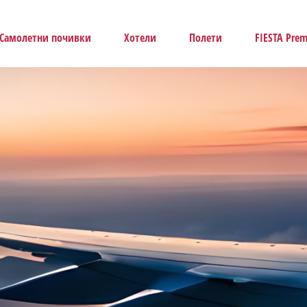
Самолетни почивки
Хотели
Полети
FIESTA Pre