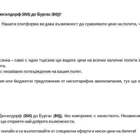
селдорф (DUS) до Бургас (BOJ)?
о! Нашата платформа ви дава възможност да сравнявате цени на полети, ч
ачка – само с едно търсене ще видите цени на всички налични полети 
та.
и с незабавно потвърждение на вашия полет.
ния или бюджетно предложение от нискотарифна авиокомпания, тук ще 
Дюселдорф (DUS) до Бургас (BOJ), без компромис с качеството. Незави
к ще откриете най-добрите възможности.
 онлайн и се възползвайте от специални оферти и ниски цени на билети!