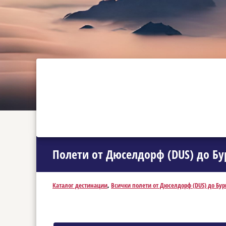
Полети от Дюселдорф (DUS) до Бур
Каталог дестинации
,
Всички полети от Дюселдорф (DUS) до Бург