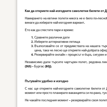
Как да откриете най-изгодните самолетни билети от Дю
Намирането на евтини полети никога не е било по-лесн
винаги да избирате най-изгодния вариант.
Ето как да спестите пари и време:
Сравнете различни дати
Изберете алтернативни летища
Възползвайте се от предимствата на нашата търс
цена, така че лесно ще откриете най-добрата офер
Резервирайте онлайн – процесът е бърз, сигурен 
Независимо дали търсите чартърен полет, редовна ли
(DUS) – Бургас (BOJ).
Пътувайте удобно и изгодно
С нас ще откриете най-изгодните самолетни билети от 
момент или просто планирате ваканцията си по-рано, ту
Не чакайте последния момент – резервирайте своя полет