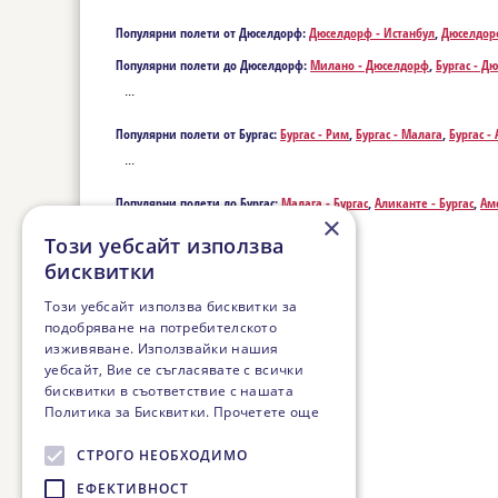
Популярни полети от Дюселдорф:
Дюселдорф - Истанбул
,
Дюселдор
Популярни полети до Дюселдорф:
Миланo - Дюселдорф
,
Бургас - Д
Дюселдорф
...
Популярни полети от Бургас:
Бургас - Рим
,
Бургас - Малага
,
Бургас -
Болоня
,
Бургас - Бари
,
Бургас - Брюксел
,
Бургас - Каляри
,
Бургас - Ко
...
Фаро
,
Бургас - Франкфурт
,
Бургас - Гданск
,
Бургас - Готенбург
,
Бургас
Лайпциг
,
Бургас - Лисабон
,
Бургас - Лион
,
Бургас - Menorca Island
,
Бу
Популярни полети до Бургас:
Малага - Бургас
,
Аликанте - Бургас
,
Амс
- Палма де Майорка
,
Бургас - Палермо
,
Бургас - Прага
,
Бургас - Пр
×
Бургас
,
Брюксел - Бургас
,
Каляри - Бургас
,
Корфу - Бургас
,
Кьолн - Бур
Загреб
,
Бургас - Цюрих
...
Бургас
,
Готенбург - Бургас
,
Женева - Бургас
,
Вестерланд - Бургас
,
Хано
Този уебсайт използва
Бургас
,
Лион - Бургас
,
Menorca Island - Бургас
,
Манчестер - Бургас
,
Мю
бисквитки
Бургас
,
Палермо - Бургас
,
Прага - Бургас
,
Прищина - Бургас
,
Солун - 
Бургас
Този уебсайт използва бисквитки за
подобряване на потребителското
изживяване. Използвайки нашия
уебсайт, Вие се съгласявате с всички
бисквитки в съответствие с нашата
Политика за Бисквитки.
Прочетете още
СТРОГО НЕОБХОДИМО
ЕФЕКТИВНОСТ