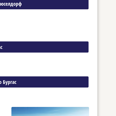
 Дюселдорф
с
 Бургас