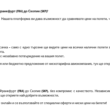
анкфурт (FRA) до Скопие (SKP)?
о! Нашата платформа ви дава възможност да сравнявате цени на полети, ч
ачка – само с едно търсене ще видите цени на всички налични полети 
та.
и с незабавно потвърждение на вашия полет.
я или бюджетно предложение от нискотарифна авиокомпания, тук ще откр
Франкфурт (FRA) до Скопие (SKP), без компромис с качеството. Незави
к ще откриете най-добрите възможности.
 онлайн и се възползвайте от специални оферти и ниски цени на билети!