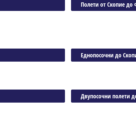
Полети от Скопие до
Еднопосочни до Скоп
Двупосочни полети д