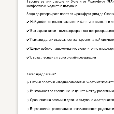
Търсите евтини самолетни билети от Франкфурт (FRA)
комфортно и бюджетно пътуване.
Защо да резервирате полет от Франкфурт (FRA) до Скопие 
✔️ Най-добрите цени на самолетни билети, с включени л
✔️ Без скрити такси – пълна прозрачност при резервация
✔️ Гъвкави дати и възможност за търсене на най-евтинит
✔️ Широк избор от авиокомпании, включително нискотар
✔️ Бърза, лесна и сигурна онлайн резервация
Какво предлагаме?
✈️ Евтини полети и изгодни самолетни билети от Франкфур
✈️ Възможност за сравнение на цените между различни 
✈️ Сравнение на различни дати на пътуване и алтернатив
✈️ Бърза онлайн резервация с незабавно потвърждение и