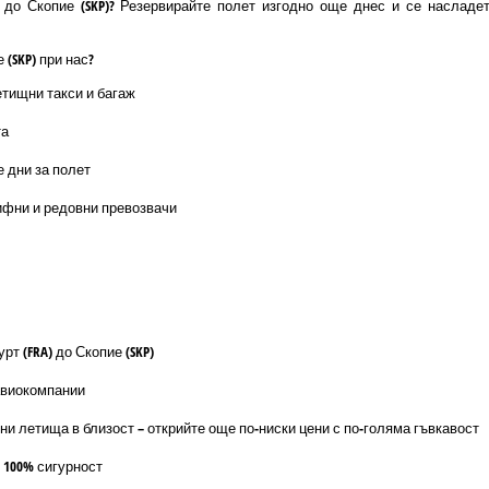
 до Скопие (SKP)? Резервирайте полет изгодно още днес и се насладе
(SKP) при нас?
етищни такси и багаж
та
е дни за полет
ифни и редовни превозвачи
т (FRA) до Скопие (SKP)
авиокомпании
ни летища в близост – открийте още по-ниски цени с по-голяма гъвкавост
 100% сигурност