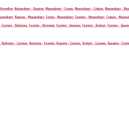
Истанбул
,
Франкфурт - Кавала
,
Франкфурт - Солун
,
Франкфурт - София
,
Франкфурт - Ва
Франкфурт
,
Кавала - Франкфурт
,
Солун - Франкфурт
,
Скопие - Франкфурт
,
София - Франк
,
Скопие - Кайсери
,
Скопие - Анталия
,
Скопие - Берлин
,
Скопие - Бейрут
,
Скопие - Брем
,
Скопие - Франкфурт
,
Скопие - Женева
,
Скопие - Газиантеп
,
Скопие - Хановер
,
Скопие -
 Самсун
,
Скопие - Ван
,
Скопие - Виена
,
Скопие - Бурса
,
Скопие - Цюрих
,
Кайсери - Скопие
,
Анталия - Скопие
,
Берлин - Скопие
,
Бейрут - Скопие
,
Бремен - Скоп
Женева - Скопие
,
Газиантеп - Скопие
,
Хановер - Скопие
,
Хамбург - Скопие
,
Лайпциг - С
е
,
Виена - Скопие
,
Бурса - Скопие
,
Цюрих - Скопие