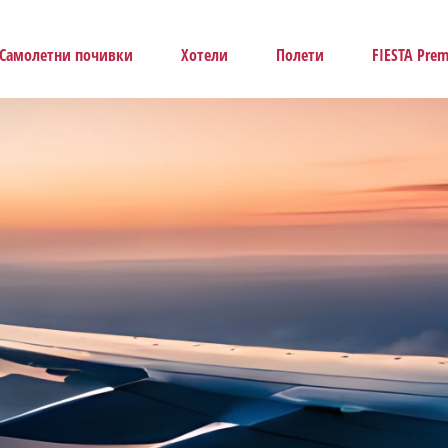
Самолетни почивки
Хотели
Полети
FIESTA Pre