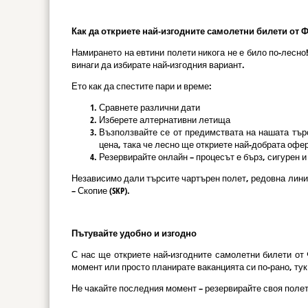
Как да откриете най-изгодните самолетни билети от Фр
Намирането на евтини полети никога не е било по-лесн
винаги да избирате най-изгодния вариант.
Ето как да спестите пари и време:
Сравнете различни дати
Изберете алтернативни летища
Възползвайте се от предимствата на нашата търс
цена, така че лесно ще откриете най-добрата офер
Резервирайте онлайн – процесът е бърз, сигурен 
Независимо дали търсите чартърен полет, редовна лини
– Скопие (SKP).
Пътувайте удобно и изгодно
С нас ще откриете най-изгодните самолетни билети от 
момент или просто планирате ваканцията си по-рано, ту
Не чакайте последния момент – резервирайте своя полет