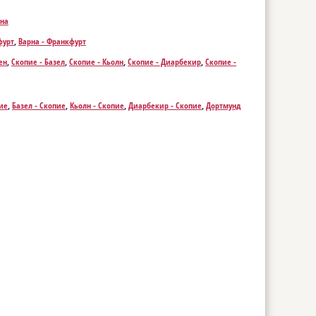
рна
фурт
,
Варна - Франкфурт
ен
,
Скопие - Базел
,
Скопие - Кьолн
,
Скопие - Диарбекир
,
Скопие -
 Хамбург
,
Скопие - Лайпциг
,
Скопие - Марсилия
,
Скопие - Мюнхен
,
ие
,
Базел - Скопие
,
Кьолн - Скопие
,
Диарбекир - Скопие
,
Дортмунд
копие
,
Марсилия - Скопие
,
Мюнхен - Скопие
,
Нюрнберг - Скопие
,