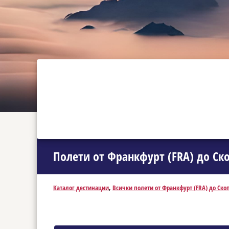
Полети от Франкфурт (FRA) до Ско
Каталог дестинации
,
Всички полети от Франкфурт (FRA) до Скоп