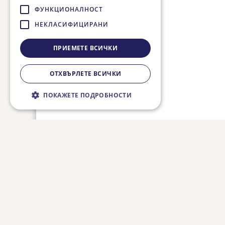
ФУНКЦИОНАЛНОСТ
НЕКЛАСИФИЦИРАНИ
ПРИЕМЕТЕ ВСИЧКИ
ОТХВЪРЛЕТЕ ВСИЧКИ
ПОКАЖЕТЕ ПОДРОБНОСТИ
Строго необходимо
Ефективност
Таргетиране
Функционалност
Некласифицирани
Строго необходимите бисквитки
позволяват основната функционалност на
уебсайта, като потребителско влизане и
управление на акаунта. Уебсайтът не може
да се използва правилно без строго
необходими бисквитки.