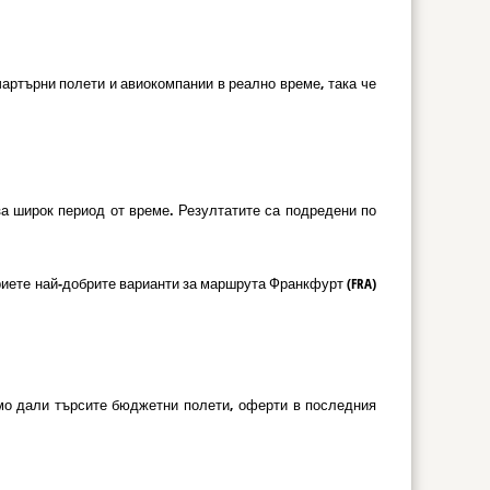
артърни полети и авиокомпании в реално време, така че
за широк период от време. Резултатите са подредени по
иете най-добрите варианти за маршрута Франкфурт (FRA)
симо дали търсите бюджетни полети, оферти в последния