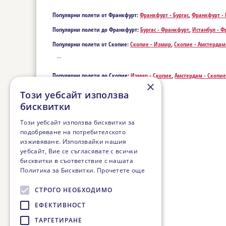
Популярни полети от Франкфурт:
Франкфурт - Бургас
,
Франкфурт - 
Популярни полети до Франкфурт:
Бургас - Франкфурт
,
Истанбул - 
Популярни полети от Скопие:
Скопие - Измир
,
Скопие - Амстердам
Дортмунд
,
Скопие - Дюселдорф
,
Скопие - Ербил
,
Скопие - Никозия
...
Скопие - Нюрнберг
,
Скопие - Ротердам
,
Скопие - Щутгарт
,
Скопие -
Популярни полети до Скопие:
Измир - Скопие
,
Амстердам - Скопие
×
- Скопие
,
Дюселдорф - Скопие
,
Ербил - Скопие
,
Никозия - Скопие
,
...
Ротердам - Скопие
,
Щутгарт - Скопие
,
Самсун - Скопие
,
Ван - Скопи
Този уебсайт използва
бисквитки
Този уебсайт използва бисквитки за
подобряване на потребителското
изживяване. Използвайки нашия
уебсайт, Вие се съгласявате с всички
бисквитки в съответствие с нашата
Политика за Бисквитки.
Прочетете още
СТРОГО НЕОБХОДИМО
ЕФЕКТИВНОСТ
ТАРГЕТИРАНЕ