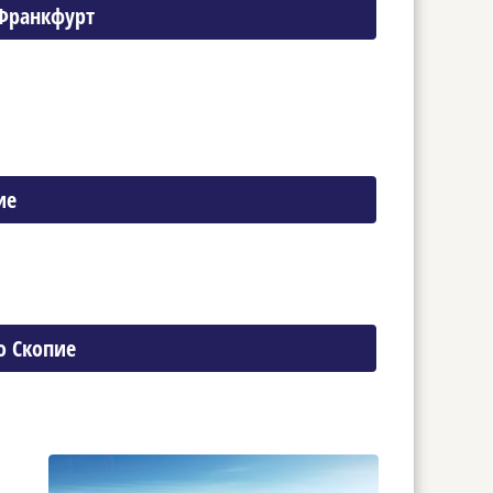
 Франкфурт
ие
о Скопие