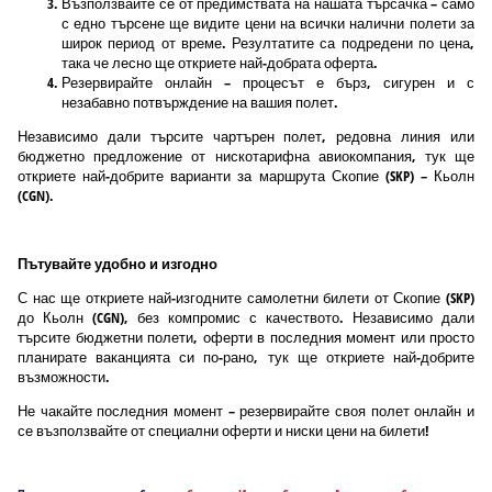
Възползвайте се от предимствата на нашата търсачка – само
с едно търсене ще видите цени на всички налични полети за
широк период от време. Резултатите са подредени по цена,
така че лесно ще откриете най-добрата оферта.
Резервирайте онлайн – процесът е бърз, сигурен и с
незабавно потвърждение на вашия полет.
Независимо дали търсите чартърен полет, редовна линия или
бюджетно предложение от нискотарифна авиокомпания, тук ще
откриете най-добрите варианти за маршрута Скопие (SKP) – Кьолн
(CGN).
Пътувайте удобно и изгодно
С нас ще откриете най-изгодните самолетни билети от Скопие (SKP)
до Кьолн (CGN), без компромис с качеството. Независимо дали
търсите бюджетни полети, оферти в последния момент или просто
планирате ваканцията си по-рано, тук ще откриете най-добрите
възможности.
Не чакайте последния момент – резервирайте своя полет онлайн и
се възползвайте от специални оферти и ниски цени на билети!