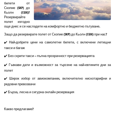
билети от
Скопие (SKP) до
Кьолн (CGN)?
Резервирайте
полет изгодно
още днес и се насладете на комфортно и бюджетно пътуване.
Защо да резервирате полет от Скопие (SKP) до Кьолн (CGN) при нас?
✔️ Най-добрите цени на самолетни билети, с включени летищни
такси и багаж
✔️ Без скрити такси – пълна прозрачност при резервацията
✔️ Гъвкави дати и възможност за търсене на най-евтините дни за
полет
✔️ Широк избор от авиокомпании, включително нискотарифни и
редовни превозвачи
✔️ Бърза, лесна и сигурна онлайн резервация
Какво предлагаме?