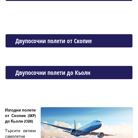
Двупосочни полети от Скопие
Двупосочни полети до Кьолн
Изгодни полети
от Скопие (SKP)
до Кьолн (CGN)
Търсите евтини
самолетни