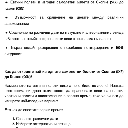
✈️ Евтини полети и изгодни самолетни билети от Скопие (SKP) до
Кьолн (CGN)
✈️ Възможност за сравнение на цените между различни
авиокомпании
✈️ Сравнение на различни дати на пътуване и алтернативни летища
в близост – открийте още по-ниски цени с по-голяма гъвкавост
✈️ Бърза онлайн резервация с незабавно потвърждение и 100%
сигурност
Как да откриете най-изгодните самолетни билети от Скопие (SKP)
до Кьолн (CGN)?
Намирането на евтини полети никога не е било по-лесно! Нашата
платформа ви дава възможност да сравнявате цени на полети,
чартърни полети и авиокомпании в реално време, така че винаги да
избирате най-изгодния вариант.
Ето как да спестите пари и време:
Сравнете различни дати
Изберете алтернативни летища