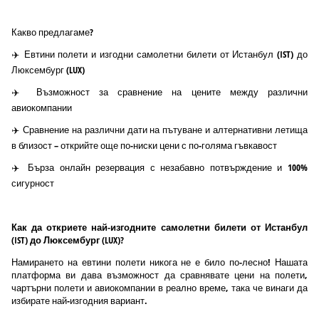
Какво предлагаме?
✈️ Евтини полети и изгодни самолетни билети от Истанбул (IST) до
Люксембург (LUX)
✈️ Възможност за сравнение на цените между различни
авиокомпании
✈️ Сравнение на различни дати на пътуване и алтернативни летища
в близост – открийте още по-ниски цени с по-голяма гъвкавост
✈️ Бърза онлайн резервация с незабавно потвърждение и 100%
сигурност
Как да откриете най-изгодните самолетни билети от Истанбул
(IST) до Люксембург (LUX)?
Намирането на евтини полети никога не е било по-лесно! Нашата
платформа ви дава възможност да сравнявате цени на полети,
чартърни полети и авиокомпании в реално време, така че винаги да
избирате най-изгодния вариант.