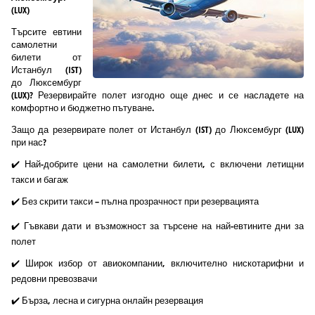
(LUX)
Търсите евтини
самолетни
билети от
Истанбул (IST)
до Люксембург
(LUX)? Резервирайте полет изгодно още днес и се насладете на
комфортно и бюджетно пътуване.
Защо да резервирате полет от Истанбул (IST) до Люксембург (LUX)
при нас?
✔️ Най-добрите цени на самолетни билети, с включени летищни
такси и багаж
✔️ Без скрити такси – пълна прозрачност при резервацията
✔️ Гъвкави дати и възможност за търсене на най-евтините дни за
полет
✔️ Широк избор от авиокомпании, включително нискотарифни и
редовни превозвачи
✔️ Бърза, лесна и сигурна онлайн резервация