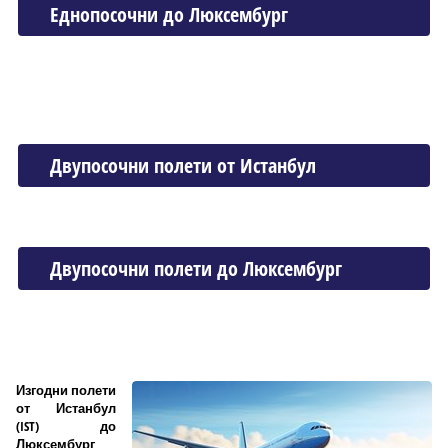
Еднопосочни до Люксембург
Двупосочни полети от Истанбул
Двупосочни полети до Люксембург
Изгодни полети
от Истанбул
(IST) до
Люксембург