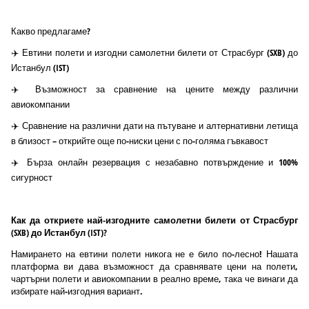
Какво предлагаме?
✈️ Евтини полети и изгодни самолетни билети от Страсбург (SXB) до
Истанбул (IST)
✈️ Възможност за сравнение на цените между различни
авиокомпании
✈️ Сравнение на различни дати на пътуване и алтернативни летища
в близост – открийте още по-ниски цени с по-голяма гъвкавост
✈️ Бърза онлайн резервация с незабавно потвърждение и 100%
сигурност
Как да откриете най-изгодните самолетни билети от Страсбург
(SXB) до Истанбул (IST)?
Намирането на евтини полети никога не е било по-лесно! Нашата
платформа ви дава възможност да сравнявате цени на полети,
чартърни полети и авиокомпании в реално време, така че винаги да
избирате най-изгодния вариант.