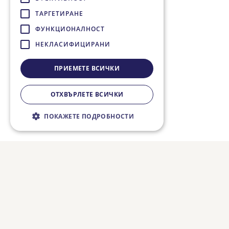
ТАРГЕТИРАНЕ
ФУНКЦИОНАЛНОСТ
НЕКЛАСИФИЦИРАНИ
ПРИЕМЕТЕ ВСИЧКИ
ОТХВЪРЛЕТЕ ВСИЧКИ
ПОКАЖЕТЕ ПОДРОБНОСТИ
Строго необходимо
Ефективност
Таргетиране
Функционалност
Некласифицирани
Строго необходимите бисквитки
позволяват основната функционалност на
уебсайта, като потребителско влизане и
управление на акаунта. Уебсайтът не може