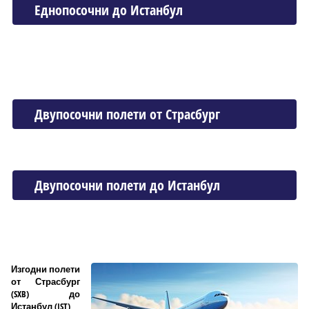
Еднопосочни до Истанбул
Двупосочни полети от Страсбург
Двупосочни полети до Истанбул
Изгодни полети
от Страсбург
(SXB) до
Истанбул (IST)