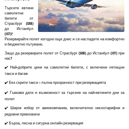
Търсите евтини
самолетни
билети от
Страсбург (SXB)
до Истанбул
(IST)?
Резервирайте полет изгодно още днес и се насладете на комфортно
и бюджетно пътуване.
Защо да резервирате полет от Страсбург (SXB) до Истанбул (IST) при
нас?
✔️ Най-добрите цени на самолетни билети, с включени летищни
такси и багаж
✔️ Без скрити такси – пълна прозрачност при резервацията
✔️ Гъвкави дати и възможност за търсене на най-евтините дни за
полет
✔️ Широк избор от авиокомпании, включително нискотарифни и
редовни превозвачи
✔️ Бърза, лесна и сигурна онлайн резервация