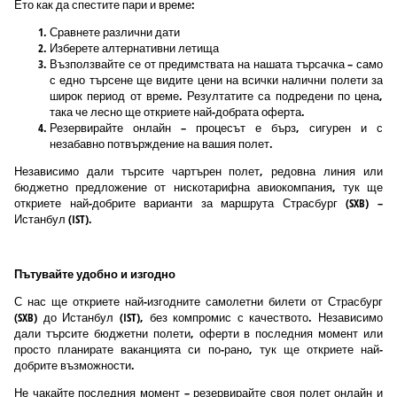
Ето как да спестите пари и време:
Сравнете различни дати
Изберете алтернативни летища
Възползвайте се от предимствата на нашата търсачка – само
с едно търсене ще видите цени на всички налични полети за
широк период от време. Резултатите са подредени по цена,
така че лесно ще откриете най-добрата оферта.
Резервирайте онлайн – процесът е бърз, сигурен и с
незабавно потвърждение на вашия полет.
Независимо дали търсите чартърен полет, редовна линия или
бюджетно предложение от нискотарифна авиокомпания, тук ще
откриете най-добрите варианти за маршрута Страсбург (SXB) –
Истанбул (IST).
Пътувайте удобно и изгодно
С нас ще откриете най-изгодните самолетни билети от Страсбург
(SXB) до Истанбул (IST), без компромис с качеството. Независимо
дали търсите бюджетни полети, оферти в последния момент или
просто планирате ваканцията си по-рано, тук ще откриете най-
добрите възможности.
Не чакайте последния момент – резервирайте своя полет онлайн и