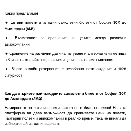
Какво предлагаме?
✈️ Евтини полети и изгодни самолетни билети от София (SOF) до
Амстердам (AMS)
✈️ Възможност за сравнение на цените между различни
авиокомпании
✈️ Сравнение на различни дати на пътуване и алтернативни летища
в близост – открийте още по-ниски цени с по-голяма гъвкавост
✈️ Бърза онлайн резервация с незабавно потвърждение и 100%
сигурност
Как да откриете най-изгодните самолетни билети от София (SOF)
до Амстердам (AMS)?
Намирането на евтини полети никога не е било по-лесно! Нашата
платформа ви дава възможност да сравнявате цени на полети,
чартърни полети и авиокомпании в реално време, така че винаги да
избирате най-изгодния вариант.