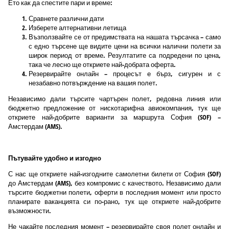
Ето как да спестите пари и време:
Сравнете различни дати
Изберете алтернативни летища
Възползвайте се от предимствата на нашата търсачка – само
с едно търсене ще видите цени на всички налични полети за
широк период от време. Резултатите са подредени по цена,
така че лесно ще откриете най-добрата оферта.
Резервирайте онлайн – процесът е бърз, сигурен и с
незабавно потвърждение на вашия полет.
Независимо дали търсите чартърен полет, редовна линия или
бюджетно предложение от нискотарифна авиокомпания, тук ще
откриете най-добрите варианти за маршрута София (SOF) –
Амстердам (AMS).
Пътувайте удобно и изгодно
С нас ще откриете най-изгодните самолетни билети от София (SOF)
до Амстердам (AMS), без компромис с качеството. Независимо дали
търсите бюджетни полети, оферти в последния момент или просто
планирате ваканцията си по-рано, тук ще откриете най-добрите
възможности.
Не чакайте последния момент – резервирайте своя полет онлайн и