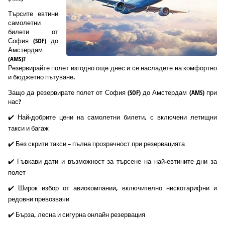
Търсите евтини
самолетни
билети от
София (SOF) до
Амстердам
(AMS)?
Резервирайте полет изгодно още днес и се насладете на комфортно
и бюджетно пътуване.
Защо да резервирате полет от София (SOF) до Амстердам (AMS) при
нас?
✔️ Най-добрите цени на самолетни билети, с включени летищни
такси и багаж
✔️ Без скрити такси – пълна прозрачност при резервацията
✔️ Гъвкави дати и възможност за търсене на най-евтините дни за
полет
✔️ Широк избор от авиокомпании, включително нискотарифни и
редовни превозвачи
✔️ Бърза, лесна и сигурна онлайн резервация