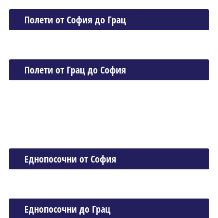
Полети от София до Грац
Полети от Грац до София
Еднопосочни от София
Еднопосочни до Грац