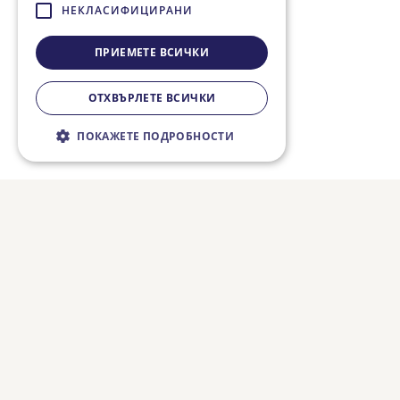
НЕКЛАСИФИЦИРАНИ
ПРИЕМЕТЕ ВСИЧКИ
ОТХВЪРЛЕТЕ ВСИЧКИ
ПОКАЖЕТЕ ПОДРОБНОСТИ
Строго необходимо
Ефективност
Таргетиране
Функционалност
Некласифицирани
Строго необходимите бисквитки
позволяват основната функционалност на
уебсайта, като потребителско влизане и
управление на акаунта. Уебсайтът не може
да се използва правилно без строго
необходими бисквитки.
Валиден
Име
Доставчик / Домейн
Описание
до