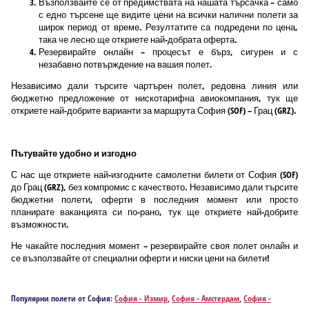
Възползвайте се от предимствата на нашата търсачка – само
с едно търсене ще видите цени на всички налични полети за
широк период от време. Резултатите са подредени по цена,
така че лесно ще откриете най-добрата оферта.
Резервирайте онлайн – процесът е бърз, сигурен и с
незабавно потвърждение на вашия полет.
Независимо дали търсите чартърен полет, редовна линия или
бюджетно предложение от нискотарифна авиокомпания, тук ще
откриете най-добрите варианти за маршрута София (SOF) – Грац (GRZ).
Пътувайте удобно и изгодно
С нас ще откриете най-изгодните самолетни билети от София (SOF)
до Грац (GRZ), без компромис с качеството. Независимо дали търсите
бюджетни полети, оферти в последния момент или просто
планирате ваканцията си по-рано, тук ще откриете най-добрите
възможности.
Не чакайте последния момент – резервирайте своя полет онлайн и
се възползвайте от специални оферти и ниски цени на билети!
Популярни полети от София:
София - Измир
,
София - Амстердам
,
София -