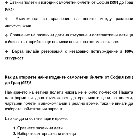
✈️ Евтини полети и изгодни самолетни билети от София (SOF) до Грац
(GRZ)
✈️ Възможност за сравнение на цените между различни
авиокомпании
✈️ Сравнение на различни дати на пътуване и алтернативни летища
в близост – открийте още по-ниски цени с по-голяма гъвкавост
✈️ Бърза онлайн резервация с незабавно потвърждение и 100%
сигурност
Как да откриете най-изгодните самолетни билети от София (SOF)
до Грац (GRZ)?
Намирането на евтини полети никога не е било по-лесно! Нашата
платформа ви дава възможност да сравнявате цени на полети,
чартърни полети и авиокомпании в реално време, така че винаги да
избирате най-изгодния вариант.
Ето как да спестите пари и време:
Сравнете различни дати
Изберете алтернативни летища