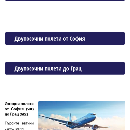
Двупосочни полети от София
Двупосочни полети до Грац
Изгодни полети
от София (SOF)
до Грац (GRZ)
Търсите евтини
самолетни