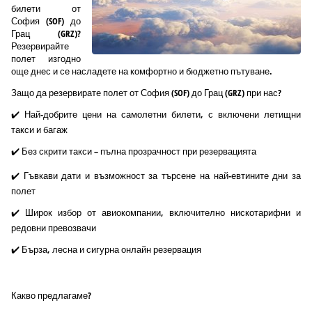
билети от
София (SOF) до
Грац (GRZ)?
Резервирайте
полет изгодно
още днес и се насладете на комфортно и бюджетно пътуване.
Защо да резервирате полет от София (SOF) до Грац (GRZ) при нас?
✔️ Най-добрите цени на самолетни билети, с включени летищни
такси и багаж
✔️ Без скрити такси – пълна прозрачност при резервацията
✔️ Гъвкави дати и възможност за търсене на най-евтините дни за
полет
✔️ Широк избор от авиокомпании, включително нискотарифни и
редовни превозвачи
✔️ Бърза, лесна и сигурна онлайн резервация
Какво предлагаме?