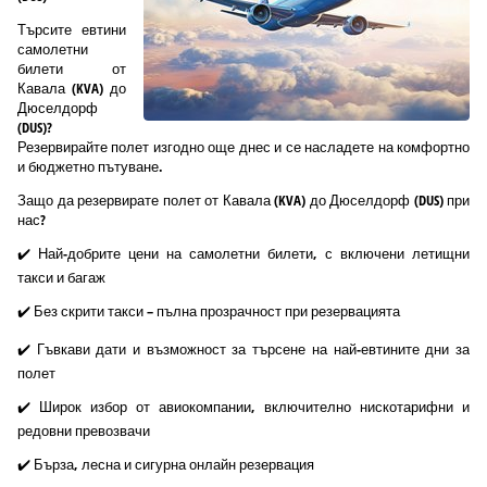
Търсите евтини
самолетни
билети от
Кавала (KVA) до
Дюселдорф
(DUS)?
Резервирайте полет изгодно още днес и се насладете на комфортно
и бюджетно пътуване.
Защо да резервирате полет от Кавала (KVA) до Дюселдорф (DUS) при
нас?
✔️ Най-добрите цени на самолетни билети, с включени летищни
такси и багаж
✔️ Без скрити такси – пълна прозрачност при резервацията
✔️ Гъвкави дати и възможност за търсене на най-евтините дни за
полет
✔️ Широк избор от авиокомпании, включително нискотарифни и
редовни превозвачи
✔️ Бърза, лесна и сигурна онлайн резервация