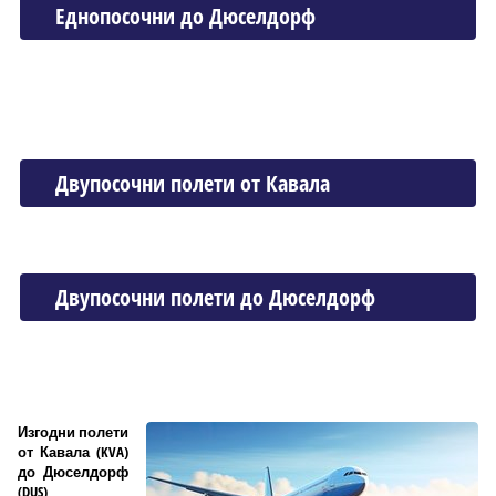
Еднопосочни до Дюселдорф
Двупосочни полети от Кавала
Двупосочни полети до Дюселдорф
Изгодни полети
от Кавала (KVA)
до Дюселдорф
(DUS)