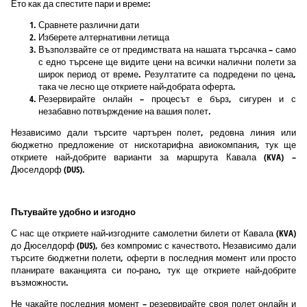
Ето как да спестите пари и време:
Сравнете различни дати
Изберете алтернативни летища
Възползвайте се от предимствата на нашата търсачка – само
с едно търсене ще видите цени на всички налични полети за
широк период от време. Резултатите са подредени по цена,
така че лесно ще откриете най-добрата оферта.
Резервирайте онлайн – процесът е бърз, сигурен и с
незабавно потвърждение на вашия полет.
Независимо дали търсите чартърен полет, редовна линия или
бюджетно предложение от нискотарифна авиокомпания, тук ще
откриете най-добрите варианти за маршрута Кавала (KVA) –
Дюселдорф (DUS).
Пътувайте удобно и изгодно
С нас ще откриете най-изгодните самолетни билети от Кавала (KVA)
до Дюселдорф (DUS), без компромис с качеството. Независимо дали
търсите бюджетни полети, оферти в последния момент или просто
планирате ваканцията си по-рано, тук ще откриете най-добрите
възможности.
Не чакайте последния момент – резервирайте своя полет онлайн и