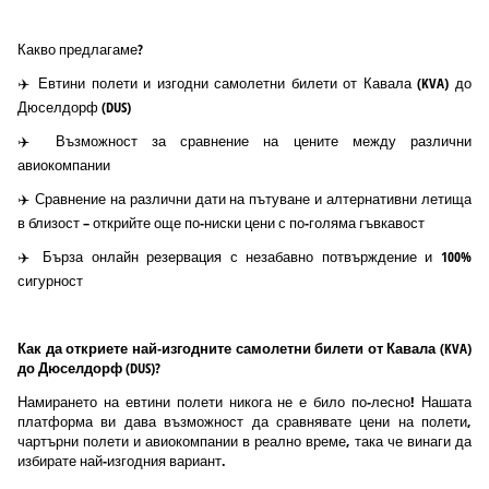
Какво предлагаме?
✈️ Евтини полети и изгодни самолетни билети от Кавала (KVA) до
Дюселдорф (DUS)
✈️ Възможност за сравнение на цените между различни
авиокомпании
✈️ Сравнение на различни дати на пътуване и алтернативни летища
в близост – открийте още по-ниски цени с по-голяма гъвкавост
✈️ Бърза онлайн резервация с незабавно потвърждение и 100%
сигурност
Как да откриете най-изгодните самолетни билети от Кавала (KVA)
до Дюселдорф (DUS)?
Намирането на евтини полети никога не е било по-лесно! Нашата
платформа ви дава възможност да сравнявате цени на полети,
чартърни полети и авиокомпании в реално време, така че винаги да
избирате най-изгодния вариант.