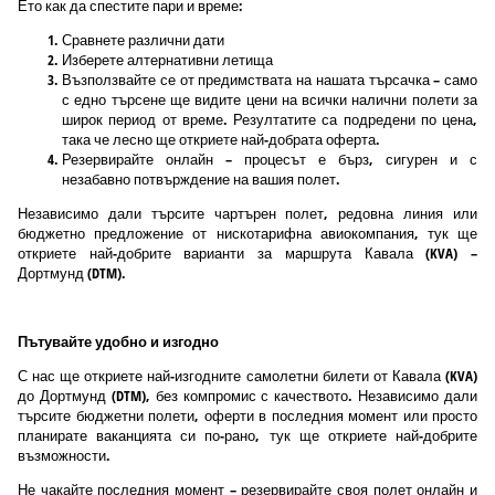
Ето как да спестите пари и време:
Сравнете различни дати
Изберете алтернативни летища
Възползвайте се от предимствата на нашата търсачка – само
с едно търсене ще видите цени на всички налични полети за
широк период от време. Резултатите са подредени по цена,
така че лесно ще откриете най-добрата оферта.
Резервирайте онлайн – процесът е бърз, сигурен и с
незабавно потвърждение на вашия полет.
Независимо дали търсите чартърен полет, редовна линия или
бюджетно предложение от нискотарифна авиокомпания, тук ще
откриете най-добрите варианти за маршрута Кавала (KVA) –
Дортмунд (DTM).
Пътувайте удобно и изгодно
С нас ще откриете най-изгодните самолетни билети от Кавала (KVA)
до Дортмунд (DTM), без компромис с качеството. Независимо дали
търсите бюджетни полети, оферти в последния момент или просто
планирате ваканцията си по-рано, тук ще откриете най-добрите
възможности.
Не чакайте последния момент – резервирайте своя полет онлайн и