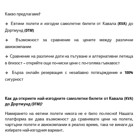
Какво предлагаме?
✈️ Евтини полети и изгодни самолетни билети от Кавала (KVA) до
Дортмунд (DTM)
✈️ Възможност за сравнение на цените между различни
авиокомпании
✈️ Сравнение на различни дати на пътуване и алтернативни летища
в близост – открийте още по-ниски цени с по-голяма гъвкавост
✈️ Бърза онлайн резервация с незабавно потвърждение и 100%
сигурност
Как да откриете най-изгодните самолетни билети от Кавала (KVA)
до Дортмунд (DTM)?
Намирането на евтини полети никога не е било по-лесно! Нашата
платформа ви дава възможност да сравнявате цени на полети,
чартърни полети и авиокомпании в реално време, така че винаги да
избирате най-изгодния вариант.