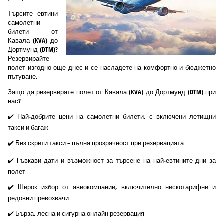
Търсите евтини
самолетни
билети от
Кавала (KVA) до
Дортмунд (DTM)?
Резервирайте
полет изгодно още днес и се насладете на комфортно и бюджетно
пътуване.
Защо да резервирате полет от Кавала (KVA) до Дортмунд (DTM) при
нас?
✔️ Най-добрите цени на самолетни билети, с включени летищни
такси и багаж
✔️ Без скрити такси – пълна прозрачност при резервацията
✔️ Гъвкави дати и възможност за търсене на най-евтините дни за
полет
✔️ Широк избор от авиокомпании, включително нискотарифни и
редовни превозвачи
✔️ Бърза, лесна и сигурна онлайн резервация