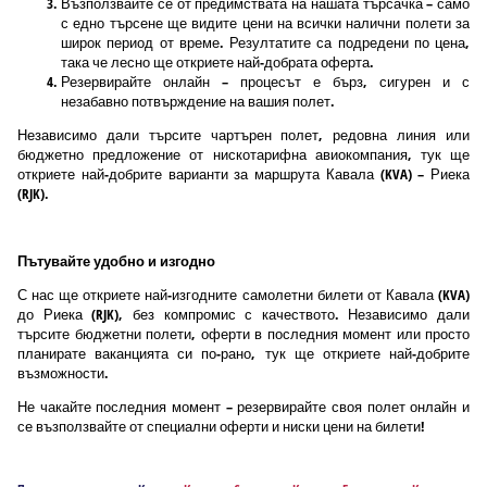
Възползвайте се от предимствата на нашата търсачка – само
с едно търсене ще видите цени на всички налични полети за
широк период от време. Резултатите са подредени по цена,
така че лесно ще откриете най-добрата оферта.
Резервирайте онлайн – процесът е бърз, сигурен и с
незабавно потвърждение на вашия полет.
Независимо дали търсите чартърен полет, редовна линия или
бюджетно предложение от нискотарифна авиокомпания, тук ще
откриете най-добрите варианти за маршрута Кавала (KVA) – Риека
(RJK).
Пътувайте удобно и изгодно
С нас ще откриете най-изгодните самолетни билети от Кавала (KVA)
до Риека (RJK), без компромис с качеството. Независимо дали
търсите бюджетни полети, оферти в последния момент или просто
планирате ваканцията си по-рано, тук ще откриете най-добрите
възможности.
Не чакайте последния момент – резервирайте своя полет онлайн и
се възползвайте от специални оферти и ниски цени на билети!