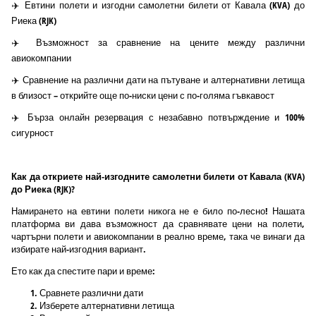
✈️ Евтини полети и изгодни самолетни билети от Кавала (KVA) до
Риека (RJK)
✈️ Възможност за сравнение на цените между различни
авиокомпании
✈️ Сравнение на различни дати на пътуване и алтернативни летища
в близост – открийте още по-ниски цени с по-голяма гъвкавост
✈️ Бърза онлайн резервация с незабавно потвърждение и 100%
сигурност
Как да откриете най-изгодните самолетни билети от Кавала (KVA)
до Риека (RJK)?
Намирането на евтини полети никога не е било по-лесно! Нашата
платформа ви дава възможност да сравнявате цени на полети,
чартърни полети и авиокомпании в реално време, така че винаги да
избирате най-изгодния вариант.
Ето как да спестите пари и време:
Сравнете различни дати
Изберете алтернативни летища