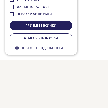
ФУНКЦИОНАЛНОСТ
НЕКЛАСИФИЦИРАНИ
ПРИЕМЕТЕ ВСИЧКИ
ОТХВЪРЛЕТЕ ВСИЧКИ
ПОКАЖЕТЕ ПОДРОБНОСТИ
Строго необходимо
Ефективност
Таргетиране
Функционалност
Некласифицирани
Строго необходимите бисквитки
позволяват основната функционалност на
уебсайта, като потребителско влизане и
управление на акаунта. Уебсайтът не може
да се използва правилно без строго
необходими бисквитки.