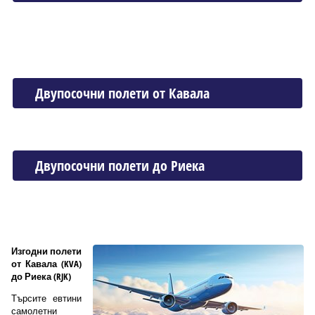
Двупосочни полети от Кавала
Двупосочни полети до Риека
Изгодни полети
от Кавала (KVA)
до Риека (RJK)
Търсите евтини
самолетни