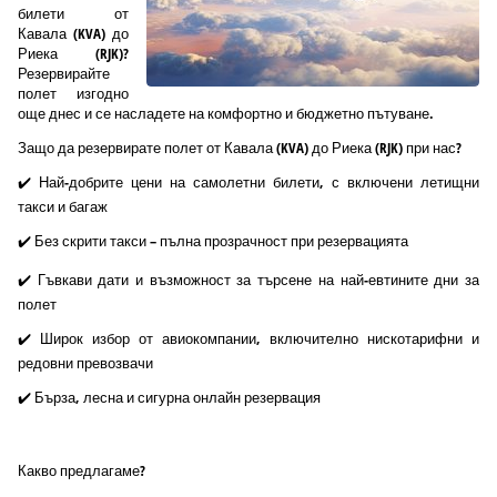
билети от
Кавала (KVA) до
Риека (RJK)?
Резервирайте
полет изгодно
още днес и се насладете на комфортно и бюджетно пътуване.
Защо да резервирате полет от Кавала (KVA) до Риека (RJK) при нас?
✔️ Най-добрите цени на самолетни билети, с включени летищни
такси и багаж
✔️ Без скрити такси – пълна прозрачност при резервацията
✔️ Гъвкави дати и възможност за търсене на най-евтините дни за
полет
✔️ Широк избор от авиокомпании, включително нискотарифни и
редовни превозвачи
✔️ Бърза, лесна и сигурна онлайн резервация
Какво предлагаме?